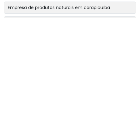
Empresa de produtos naturais em carapicuíba
Empresa de produtos naturais em cotia
Empresa de produtos naturais em osasco
Empresa de produtos naturais perto de mim
Fornecedor de chá rinsbel
Fornecedor de chá sonibel
Fornecedor de chás e ervas naturais
Loja de chás naturais
Loja de ervas medicinais
Loja de produtos naturais