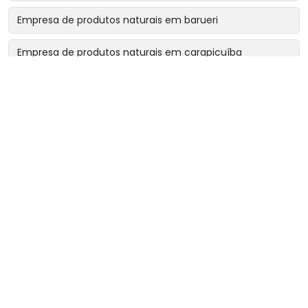
Empresa de produtos naturais em barueri
Empresa de produtos naturais em carapicuíba
Empresa de produtos naturais em cotia
Empresa de produtos naturais em osasco
Empresa de produtos naturais perto de mim
Fornecedor de chá rinsbel
Fornecedor de chá sonibel
Fornecedor de chás e ervas naturais
Loja de chás naturais