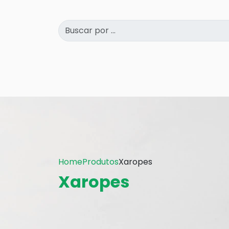
Home
Produtos
Xaropes
Xaropes