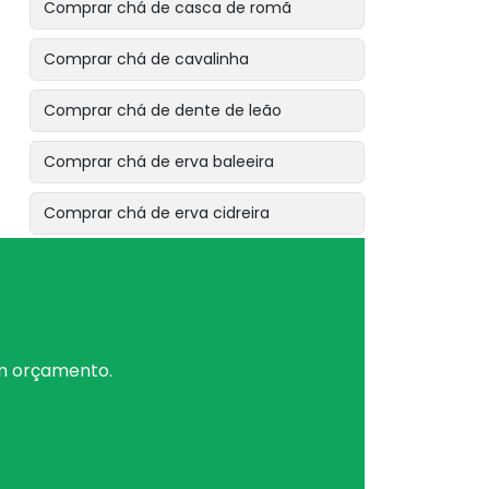
Comprar chá de casca de romã
Comprar chá de cavalinha
Comprar chá de dente de leão
Comprar chá de erva baleeira
Comprar chá de erva cidreira
Comprar chá de erva de bicho
Comprar chá de erva de são joão
Comprar chá de erva doce
um orçamento.
Comprar chá de espinheira santa
Comprar chá de eucalipto citriodora