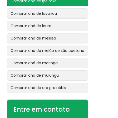
Comprar chá de ipê roxo
Comprar chá de lavanda
Comprar chá de louro
Comprar chá de melissa
Comprar chá de melão de são caetano
Comprar chá de moringa
Comprar chá de mulungu
Comprar chá de ora pro nóbis
Comprar chá de pata de vaca
Entre em contato
Comprar chá de pau tenente