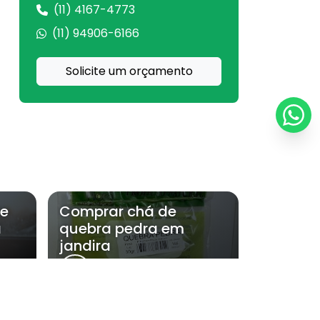
(11) 4167-4773
Comprar chá de pedra ume
(11) 94906-6166
Comprar chá de picão preto
Solicite um orçamento
Comprar chá de quebra pedra
Comprar chá de sete sangrias
Comprar chá de sucupira graúda
Comprar chá de tansagem
te
Comprar chá de
Comprar chá de unha de gato
a
quebra pedra em
jandira
Comprar chá de urtiga
Comprar chá de uxi amarelo