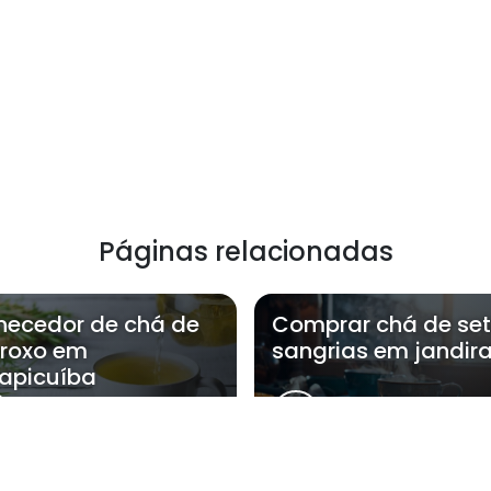
Páginas relacionadas
necedor de chá de
Comprar chá de se
 roxo em
sangrias em jandir
apicuíba