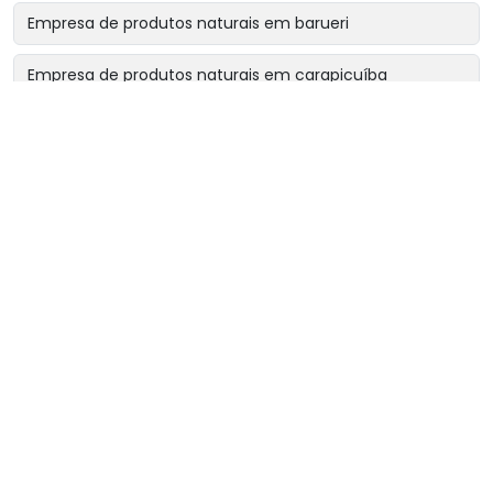
Empresa de produtos naturais em barueri
Empresa de produtos naturais em carapicuíba
Empresa de produtos naturais em cotia
Empresa de produtos naturais em osasco
Empresa de produtos naturais perto de mim
Fornecedor de chá rinsbel
Fornecedor de chá sonibel
Fornecedor de chás e ervas naturais
Loja de chás naturais
Loja de ervas medicinais