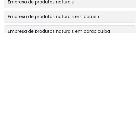
Empresa de produtos naturais
Empresa de produtos naturais em barueri
Empresa de produtos naturais em carapicuíba
Empresa de produtos naturais em cotia
Empresa de produtos naturais em osasco
Empresa de produtos naturais perto de mim
Fornecedor de chá rinsbel
Fornecedor de chá sonibel
Fornecedor de chás e ervas naturais
Loja de chás naturais