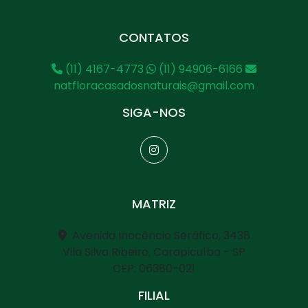
CONTATOS
(11) 4167-4773
(11) 94906-6166
natfloracasadosnaturais@gmail.com
SIGA-NOS
MATRIZ
Avenida Inocêncio Seráfico, 3438
Vila Silva Ribeiro, Carapicuíba - SP
CEP: 06380-021
FILIAL