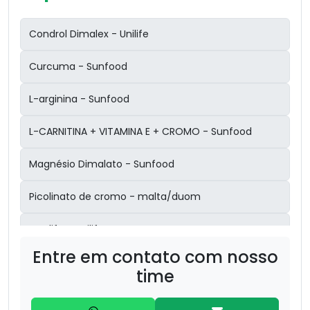
Condrol Dimalex - Unilife
Curcuma - Sunfood
L-arginina - Sunfood
L-CARNITINA + VITAMINA E + CROMO - Sunfood
Magnésio Dimalato - Sunfood
Picolinato de cromo - malta/duom
Proslife - unilife
Entre em contato com nosso
Psylium - Sunfood
time
3 magnésios inositol- malta/duom