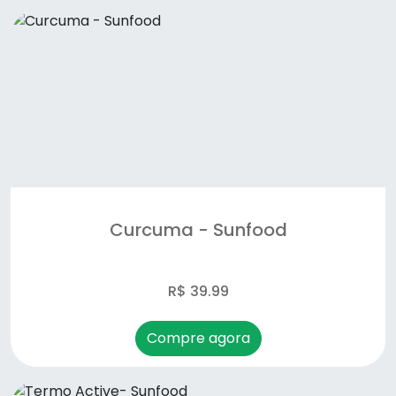
óleo de abacate - promel
Óleo de coco - Promel
Óleo de linhaça- malta/duom
Osteo regenere- flex - Unilife
Probiotic10 - Sunfood
Curcuma - Sunfood
Spirulina - Sunfood
super digestive enzymes - Sunfood
R$ 39.99
Termo Active- Sunfood
Compre agora