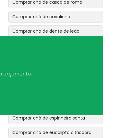
Comprar chá de casca de romã
Comprar chá de cavalinha
Comprar chá de dente de leão
Comprar chá de erva baleeira
Comprar chá de erva cidreira
um orçamento.
Comprar chá de erva de bicho
Comprar chá de erva de são joão
Comprar chá de erva doce
Comprar chá de espinheira santa
Comprar chá de eucalipto citriodora