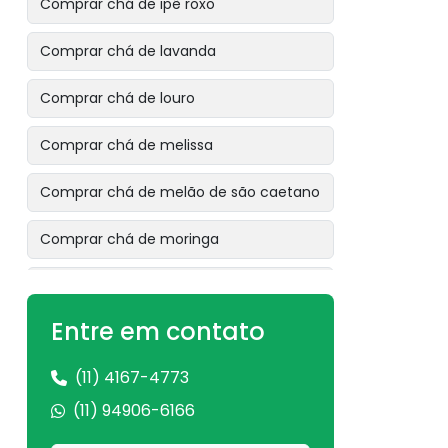
Comprar chá de ipê roxo
Comprar chá de lavanda
Comprar chá de louro
Comprar chá de melissa
Comprar chá de melão de são caetano
Comprar chá de moringa
Comprar chá de mulungu
Entre em contato
Comprar chá de ora pro nóbis
(11) 4167-4773
Comprar chá de pata de vaca
(11) 94906-6166
Comprar chá de pau tenente