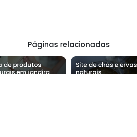
Páginas relacionadas
a de produtos
Site de chás e ervas
urais em jandira
naturais
onde a NatFlora atende Loja de chás 
Zona Oeste
Zona Sul
Zona Leste
Gra