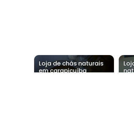
Loja de chás naturais
Loj
em carapicuíba
nat
Regiões 
Região Central
Zona Norte