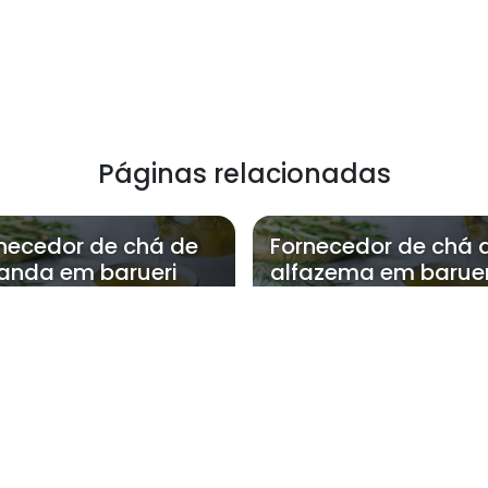
Páginas relacionadas
necedor de chá de
Fornecedor de chá 
anda em barueri
alfazema em baruer
ora atende Fornecedor de adoçante 
Zona Oeste
Zona Sul
Zona Leste
Gra