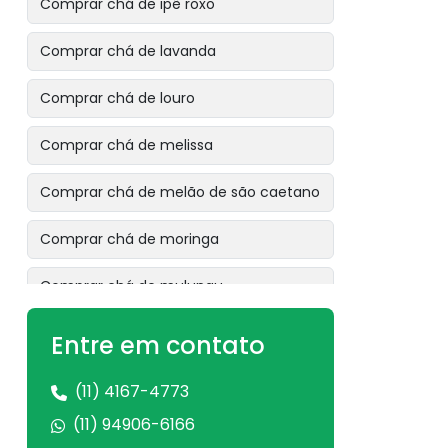
Comprar chá de ipê roxo
Comprar chá de lavanda
Comprar chá de louro
Comprar chá de melissa
Comprar chá de melão de são caetano
Comprar chá de moringa
Comprar chá de mulungu
Comprar chá de ora pro nóbis
Entre em contato
Comprar chá de pata de vaca
(11) 4167-4773
(11) 94906-6166
Comprar chá de pau tenente