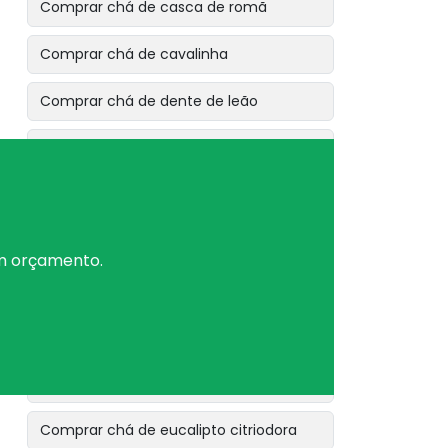
Comprar chá de casca de romã
Comprar chá de cavalinha
Comprar chá de dente de leão
Comprar chá de erva baleeira
Comprar chá de erva cidreira
Comprar chá de erva de bicho
um orçamento.
Comprar chá de erva de são joão
Comprar chá de erva doce
Comprar chá de espinheira santa
Comprar chá de eucalipto citriodora