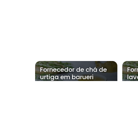
Fornecedor de chá de
For
urtiga em barueri
lav
Regiões onde a NatFl
Região Central
Zona Norte