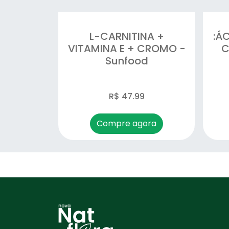
L-CARNITINA +
:Á
VITAMINA E + CROMO -
C
Sunfood
R$ 47.99
Compre agora