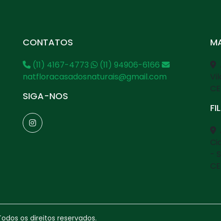
CONTATOS
MA
(11) 4167-4773
(11) 94906-6166
natfloracasadosnaturais@gmail.com
Vi
CE
SIGA-NOS
FI
Ci
- 
CE
Todos os direitos reservados.