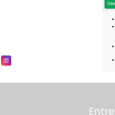
Dolomita D - unilife
Des
Feno Grego - Sunfood
Inositol - Sunfood
L-taurina - Sunfood
levegold - unilife
Long jack - Sunfood
NAC - Sunfood
óleo de abacate - promel
Óleo de coco - Promel
Entr
Óleo de linhaça-
malta/duom