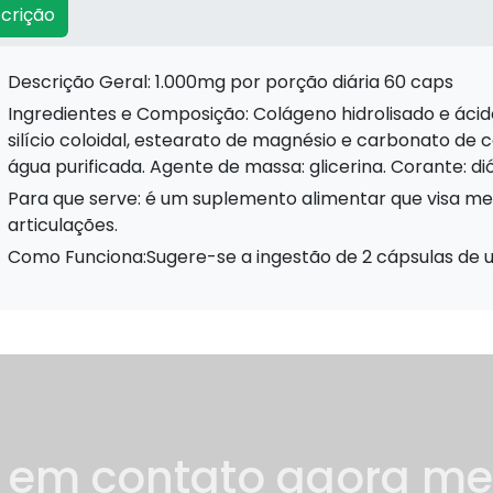
crição
Descrição Geral: 1.000mg por porção diária 60 caps
Ingredientes e Composição: Colágeno hidrolisado e ácido ascórbico. Antiumectantes: dióxido de
silício coloidal, estearato de magnésio e carbonato de 
água purificada. Agente de massa: glicerina. Corante: dió
Para que serve: é um suplemento alimentar que visa melhorar a saúde da pele, cabelos, unhas e
articulações.
Como Funciona:Sugere-se a ingestão de 2 cápsulas de um
e em contato agora m