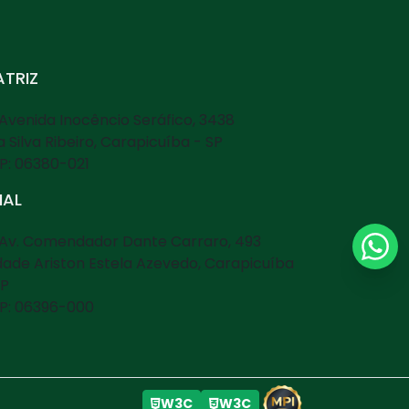
TRIZ
Avenida Inocêncio Seráfico, 3438
la Silva Ribeiro, Carapicuíba - SP
P: 06380-021
LIAL
Av. Comendador Dante Carraro, 493
dade Ariston Estela Azevedo, Carapicuíba
SP
P: 06396-000
W3C
W3C