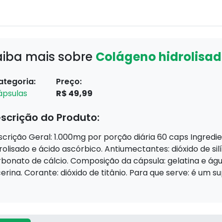
aiba mais sobre
Colágeno hidrolisad
ategoria:
Preço:
ápsulas
R$ 49,99
scrição do Produto:
crição Geral: 1.000mg por porção diária 60 caps Ingred
rolisado e ácido ascórbico. Antiumectantes: dióxido de sil
bonato de cálcio. Composição da cápsula: gelatina e águ
cerina. Corante: dióxido de titânio. Para que serve: é um s