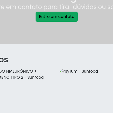
re em contato para tirar dúvidas ou s
Entre em contato
os