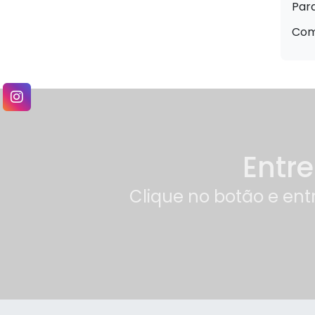
Para
Canela (Cinnamomum
verum) – 50g
Como
Canela de Velho (Miconia
albicans) – 30g
Capim Cidreira
(Cymbopogon citratus) –
30g
Entr
Carobinha (Jacaranda
caroba) – 30g
Clique no botão e ent
Carqueja Amarga
(Baccharistrimera) – 30g
Cavalinha (Equisetum
arvense) – 30g
chá bem estar