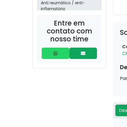
Anti reumático / anti-
inflamatório
Entre em
aroeira
(Schinusterebinthifolia)
contato com
S
nosso time
barbatimão
C
(Stryphnodendron)
C
Boldo (Peumus boldus) –
De
30g
Par
bronquite/sinusite
Cabelo de Milho (Zea mays
– estilos) – 20g
Des
Camomila (Matricaria
chamomilla) – 30g