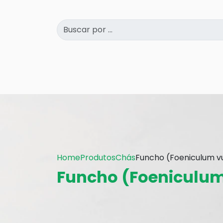
Home
Produtos
Chás
Funcho (Foeniculum v
Funcho (Foeniculum