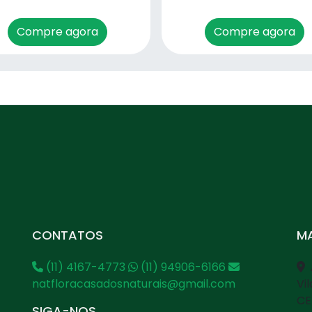
Compre agora
Compre agora
CONTATOS
MA
(11) 4167-4773
(11) 94906-6166
natfloracasadosnaturais@gmail.com
Vi
CE
SIGA-NOS