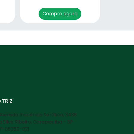
Compre agora
TRIZ
Avenida Inocêncio Seráfico, 3438
la Silva Ribeiro, Carapicuíba - SP
P: 06380-021