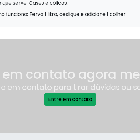
 que serve: Gases e cólicas.
 funciona: Ferva 1 litro, desligue e adicione 1 colher
e em contato agora m
re em contato para tirar dúvidas ou s
Entre em contato