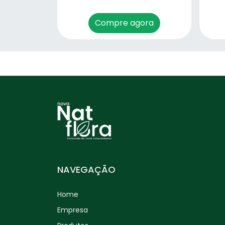
Erva Doce (Pimpinella
anisum) – 50g
Compre agora
Espinheira Santa
(Maytenusilicifolia) – 30g
Eucalipto Citriodora
(Eucalyptus citriodora) –
30g
Eucalipto Glóbulos
(Eucalyptus globulus) – 30g
Funcho (Foeniculum
vulgare) – 50g
NAVEGAÇÃO
Ginkgo Biloba (Ginkgo
Home
biloba) – 30g
Empresa
Graviola (Annona muricata)