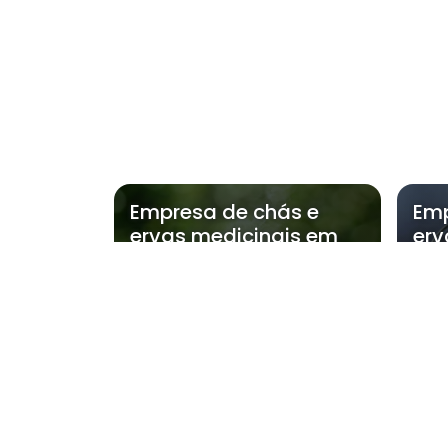
Empresa de chás e
Emp
ervas medicinais em
erv
osasco
Regiões on
Região Central
Zona Norte