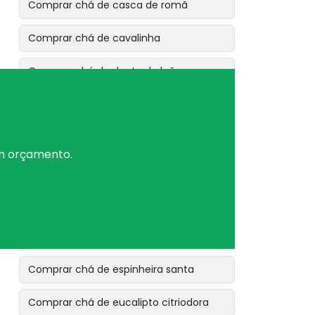
Comprar chá de casca de romã
Comprar chá de cavalinha
Comprar chá de dente de leão
Comprar chá de erva baleeira
Comprar chá de erva cidreira
um orçamento.
Comprar chá de erva de bicho
Comprar chá de erva de são joão
Comprar chá de erva doce
Comprar chá de espinheira santa
Comprar chá de eucalipto citriodora