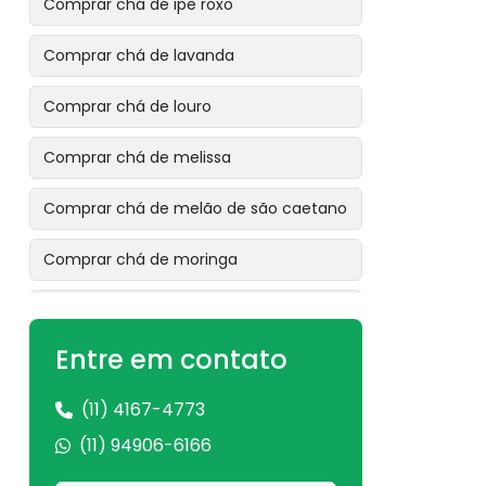
Comprar chá de ipê roxo
Comprar chá de lavanda
Comprar chá de louro
Comprar chá de melissa
Comprar chá de melão de são caetano
Comprar chá de moringa
Comprar chá de mulungu
Entre em contato
Comprar chá de ora pro nóbis
(11) 4167-4773
Comprar chá de pata de vaca
(11) 94906-6166
Comprar chá de pau tenente