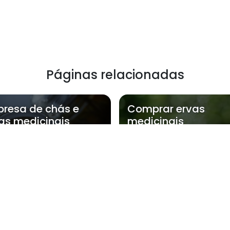
Páginas relacionadas
resa de chás e
Comprar ervas
as medicinais
medicinais
de a NatFlora atende Comprar chás 
Zona Oeste
Zona Sul
Zona Leste
Gra