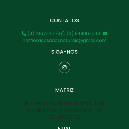
CONTATOS
(11) 4167-4773
(11) 94906-6166
natfloracasadosnaturais@gmail.com
SIGA-NOS
MATRIZ
Avenida Inocêncio Seráfico, 3438
Vila Silva Ribeiro, Carapicuíba - SP
CEP: 06380-021
FILIAL