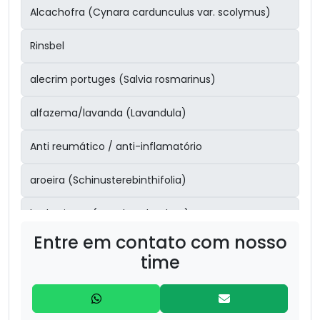
Alcachofra (Cynara cardunculus var. scolymus)
Rinsbel
alecrim portuges (Salvia rosmarinus)
alfazema/lavanda (Lavandula)
Anti reumático / anti-inflamatório
aroeira (Schinusterebinthifolia)
barbatimão (Stryphnodendron)
Entre em contato com nosso
Boldo (Peumus boldus) – 30g
time
bronquite/sinusite
Cabelo de Milho (Zea mays – estilos) – 20g