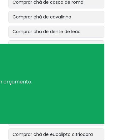
Comprar chá de casca de romã
Comprar chá de cavalinha
Comprar chá de dente de leão
Comprar chá de erva baleeira
Comprar chá de erva cidreira
Comprar chá de erva de bicho
um orçamento.
Comprar chá de erva de são joão
Comprar chá de erva doce
Comprar chá de espinheira santa
Comprar chá de eucalipto citriodora