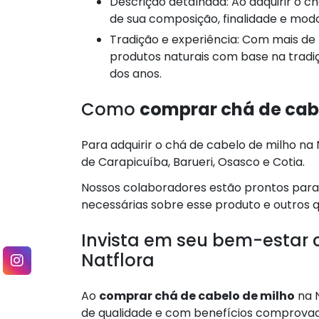
Descrição detalhada: Ao adquirir o chá, o consumidor tem acesso a uma descrição clara
de sua composição, finalidade e modo 
Tradição e experiência: Com mais de três décadas no mercado, a Natflora oferece
produtos naturais com base na tradiç
dos anos.
Como
comprar chá de cab
Para adquirir o chá de cabelo de milho na N
de Carapicuíba, Barueri, Osasco e Cotia.
Nossos colaboradores estão prontos para
necessárias sobre esse produto e outros 
Invista em seu bem-estar 
Natflora
Ao
comprar chá de cabelo de milho
na N
de qualidade e com benefícios comprovad