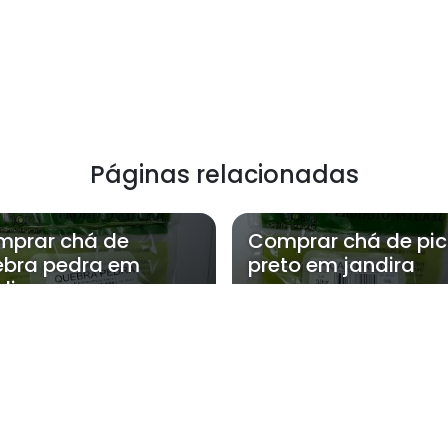
Páginas relacionadas
mprar chá de
Comprar chá de pi
bra pedra em
preto em jandira
dira
 NatFlora atende Comprar chá de c