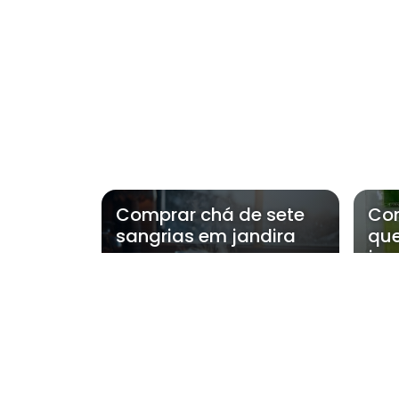
Comprar chá de sete
Co
sangrias em jandira
que
jan
Regiões onde a