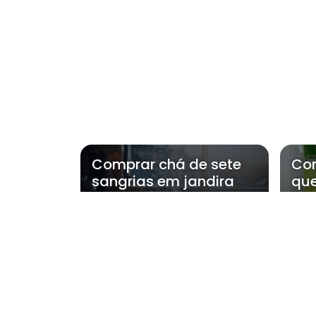
Comprar chá de sete
Co
sangrias em jandira
que
jan
Regiões onde