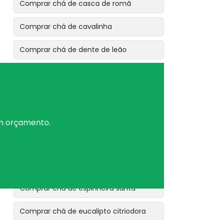
Comprar chá de casca de romã
Comprar chá de cavalinha
Comprar chá de dente de leão
Comprar chá de erva baleeira
Comprar chá de erva cidreira
Comprar chá de erva de bicho
um orçamento.
Comprar chá de erva de são joão
Comprar chá de erva doce
Comprar chá de espinheira santa
Comprar chá de eucalipto citriodora