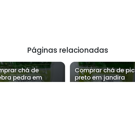
Páginas relacionadas
mprar chá de
Comprar chá de pi
bra pedra em
preto em jandira
dira
 a NatFlora atende Comprar chá de 