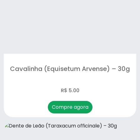
30g
Melissa (Melissa officinalis) – 30g
Moringa (Moringa oleifera) – 30g
Mulungu (Erythrina mulungu) – 30g
Ora-pro-nóbis(Pereskia aculeata) – 30g
Cavalinha (Equisetum Arvense) – 30g
Pata de Vaca (Bauhinia forficata) – 30g
R$ 5.00
Pau Tenente (Quassia amara) – 30g
Pedra Ume / Insulina (Cissus sicyoides) – 30g
Compre agora
Picão Preto (Bidens pilosa) – 30g
Quebra Pedra (Phyllanthus niruri) – 30g