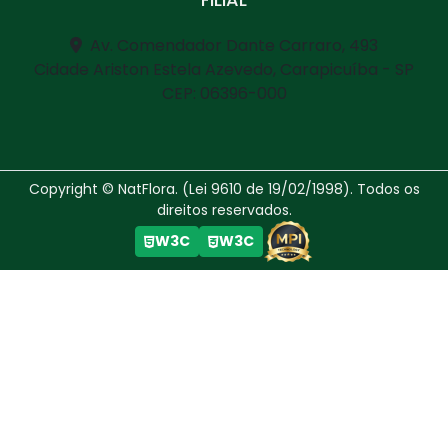
Av. Comendador Dante Carraro, 493
Cidade Ariston Estela Azevedo, Carapicuíba - SP
CEP: 06396-000
Copyright © NatFlora. (Lei 9610 de 19/02/1998). Todos os
direitos reservados.
W3C
W3C