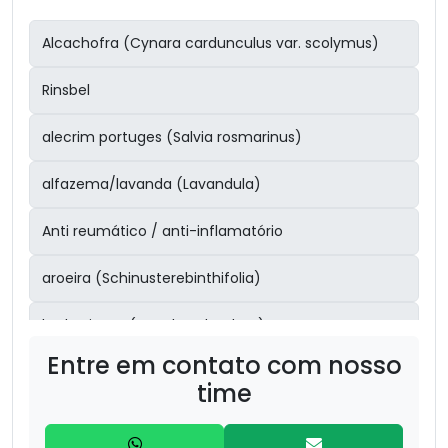
Alcachofra (Cynara cardunculus var. scolymus)
Rinsbel
alecrim portuges (Salvia rosmarinus)
alfazema/lavanda (Lavandula)
Anti reumático / anti-inflamatório
aroeira (Schinusterebinthifolia)
barbatimão (Stryphnodendron)
Entre em contato com nosso
Boldo (Peumus boldus) – 30g
time
bronquite/sinusite