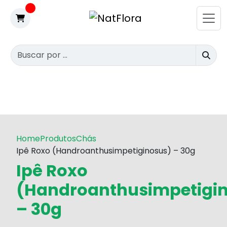
Home
Produtos
Chás
Ipê Roxo (Handroanthusimpetiginosus) – 30g
Ipê Roxo
(Handroanthusimpetigi
– 30g