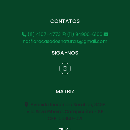
CONTATOS
(11) 4167-4773
(11) 94906-6166
natfloracasadosnaturais@gmail.com
SIGA-NOS
MATRIZ
Avenida Inocêncio Seráfico, 3438
Vila Silva Ribeiro, Carapicuíba - SP
CEP: 06380-021
FILIAL