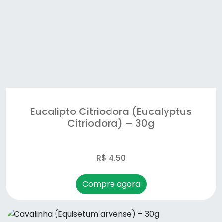
Funcho (Foeniculum vulgare) – 50g
Ginkgo Biloba (Ginkgo biloba) – 30g
Graviola (Annona muricata) – 30g
Guaco (Mikania glomerata) – 30g
Hibisco (Hibiscus sabdariffa) – 30g
Eucalipto Citriodora (Eucalyptus
Citriodora) – 30g
Hortelã (Mentha piperita) – 30g
Ipê Roxo (Handroanthusimpetiginosus) – 30g
R$ 4.50
Louro (Laurus nobilis) – 20g
Compre agora
Maracujá – folha (Passiflora incarnata) – 30g
Melão de São Caetano (Momordica charantia) –