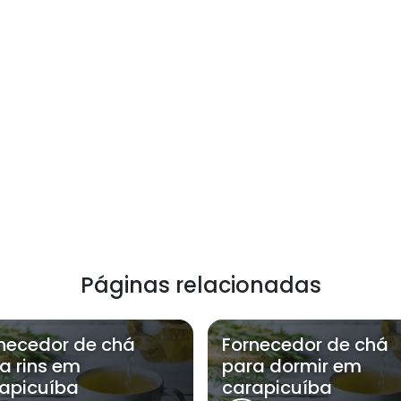
Páginas relacionadas
necedor de chá
Fornecedor de chá
a rins em
para dormir em
apicuíba
carapicuíba