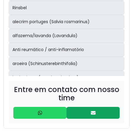
Rinsbel
alecrim portuges (Salvia rosmarinus)
alfazema/lavanda (Lavandula)
Anti reumático / anti-inflamatório
aroeira (Schinusterebinthifolia)
barbatimão (Stryphnodendron)
Entre em contato com nosso
Boldo (Peumus boldus) – 30g
time
bronquite/sinusite
Cabelo de Milho (Zea mays – estilos) – 20g