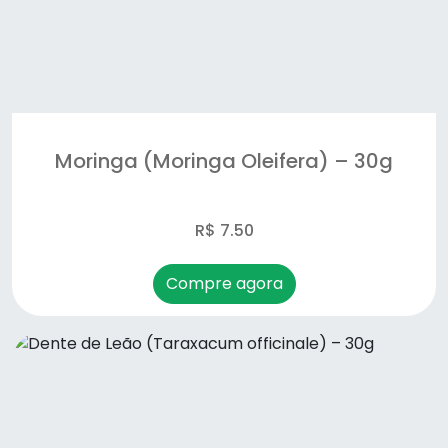
Graviola (Annona muricata) – 30g
Guaco (Mikania glomerata) – 30g
Hibisco (Hibiscus sabdariffa) – 30g
Moringa (Moringa Oleifera) – 30g
Hortelã (Mentha piperita) – 30g
R$ 7.50
Ipê Roxo (Handroanthusimpetiginosus) – 30g
Louro (Laurus nobilis) – 20g
Compre agora
Maracujá – folha (Passiflora incarnata) – 30g
Melão de São Caetano (Momordica charantia) –
30g
Melissa (Melissa officinalis) – 30g