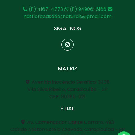
(11) 4167-4773
(11) 94906-6166
natfloracasadosnaturais@gmail.com
SIGA-NOS
MATRIZ
Avenida Inocêncio Seráfico, 3438
Vila Silva Ribeiro, Carapicuíba - SP
CEP: 06380-021
FILIAL
Av. Comendador Dante Carraro, 493
Cidade Ariston Estela Azevedo, Carapicuíba - SP