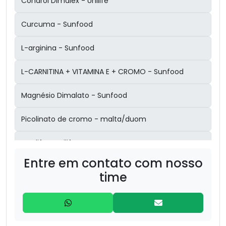
Condrol Dimalex - Unilife
Curcuma - Sunfood
L-arginina - Sunfood
L-CARNITINA + VITAMINA E + CROMO - Sunfood
Magnésio Dimalato - Sunfood
Picolinato de cromo - malta/duom
Proslife - unilife
Entre em contato com nosso
Psylium - Sunfood
time
3 magnésios inositol- malta/duom
:ÁCIDO HIALURÔNICO + COLÁGENO TIPO 2 - Sunfood