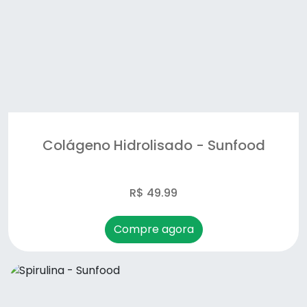
Óleo de coco - Promel
Óleo de linhaça- malta/duom
Osteo regenere- flex - Unilife
Probiotic10 - Sunfood
Colágeno Hidrolisado - Sunfood
Spirulina - Sunfood
super digestive enzymes - Sunfood
R$ 49.99
Termo Active- Sunfood
Compre agora