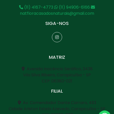
(11) 4167-4773
(11) 94906-6166
natfloracasadosnaturais@gmail.com
SIGA-NOS
MATRIZ
Avenida Inocêncio Seráfico, 3438
Vila Silva Ribeiro, Carapicuíba - SP
CEP: 06380-021
FILIAL
Av. Comendador Dante Carraro, 493
Cidade Ariston Estela Azevedo, Carapicuíba - SP