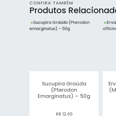
CONFIRA TAMBÉM
Produtos Relacionad
Dente de Leão (Taraxacum
officinale) – 30g
Diabetil
Erva Baleeira (Cordia
verbenacea) – 30g
Erva Cidreira / Melissa
(Melissa officinalis) – 30g
Erva de Bicho (Polygonum
punctatum) – 30g
Sucupira Graúda
Erv
(Pterodon
(M
Erva de São João
Emarginatus) – 50g
(Hypericum perforatum) –
30g
R$ 12.00