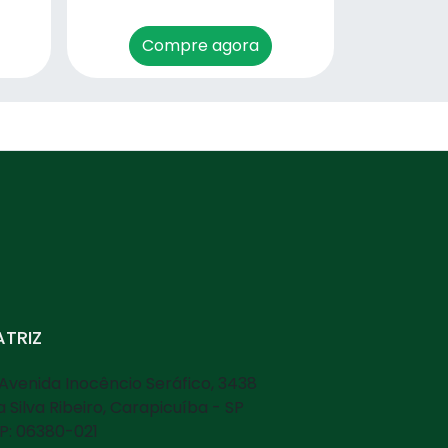
Compre agora
TRIZ
Avenida Inocêncio Seráfico, 3438
la Silva Ribeiro, Carapicuíba - SP
P: 06380-021