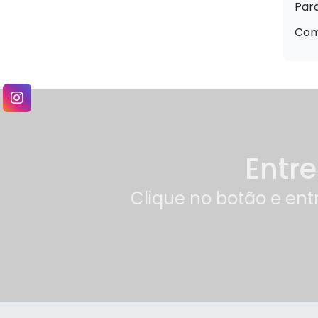
Para
Canela (Cinnamomum
verum) – 50g
Como
Canela de Velho (Miconia
albicans) – 30g
Capim Cidreira
(Cymbopogon citratus) –
30g
Entr
Carobinha (Jacaranda
caroba) – 30g
Clique no botão e ent
Carqueja Amarga
(Baccharistrimera) – 30g
Cavalinha (Equisetum
arvense) – 30g
chá bem estar