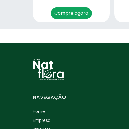
Erva Doce (Pimpinella
anisum) – 50g
Compre agora
Espinheira Santa
(Maytenusilicifolia) – 30g
Eucalipto Citriodora
(Eucalyptus citriodora) –
30g
Eucalipto Glóbulos
(Eucalyptus globulus) – 30g
Funcho (Foeniculum
vulgare) – 50g
NAVEGAÇÃO
Ginkgo Biloba (Ginkgo
Home
biloba) – 30g
Empresa
Graviola (Annona muricata)