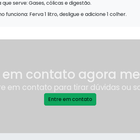
 que serve: Gases, cólicas e digestão.
 funciona: Ferva 1 litro, desligue e adicione 1 colher.
e em contato agora m
re em contato para tirar dúvidas ou s
Entre em contato