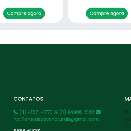
Compre agora
Compre agora
CONTATOS
MA
(11) 4167-4773
(11) 94906-6166
natfloracasadosnaturais@gmail.com
Vi
CE
SIGA-NOS