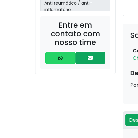
Anti reumático / anti-
inflamatório
Entre em
aroeira
(Schinusterebinthifolia)
contato com
S
nosso time
barbatimão
C
(Stryphnodendron)
C
Boldo (Peumus boldus) –
De
30g
Par
bronquite/sinusite
Cabelo de Milho (Zea mays
– estilos) – 20g
Des
Camomila (Matricaria
chamomilla) – 30g