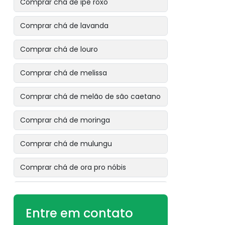
Comprar chá de ipê roxo
Comprar chá de lavanda
Comprar chá de louro
Comprar chá de melissa
Comprar chá de melão de são caetano
Comprar chá de moringa
Comprar chá de mulungu
Comprar chá de ora pro nóbis
Comprar chá de pata de vaca
Entre em contato
Comprar chá de pau tenente