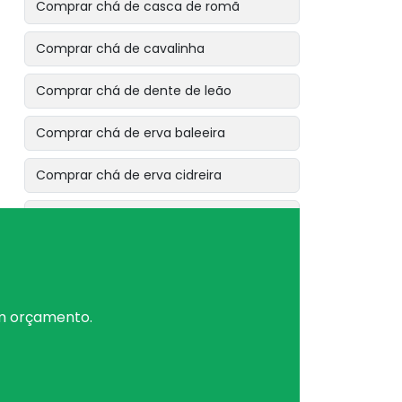
Comprar chá de casca de romã
Comprar chá de cavalinha
Comprar chá de dente de leão
Comprar chá de erva baleeira
Comprar chá de erva cidreira
Comprar chá de erva de bicho
Comprar chá de erva de são joão
Comprar chá de erva doce
um orçamento.
Comprar chá de espinheira santa
Comprar chá de eucalipto citriodora