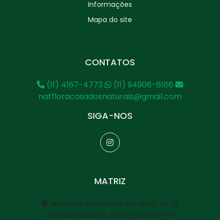
Informações
Mapa do site
CONTATOS
(11) 4167-4773
(11) 94906-6166
natfloracasadosnaturais@gmail.com
SIGA-NOS
MATRIZ
Avenida Inocêncio Seráfico, 3438
Vila Silva Ribeiro, Carapicuíba - SP