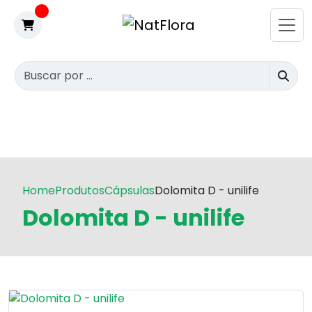
Home
Produtos
Cápsulas
Dolomita D - unilife
Dolomita D - unilife