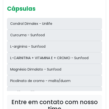
Cápsulas
Condrol Dimalex - Unilife
Curcuma - Sunfood
L-arginina - Sunfood
L-CARNITINA + VITAMINA E + CROMO - Sunfood
Magnésio Dimalato - Sunfood
Picolinato de cromo - malta/duom
Proslife - unilife
Entre em contato com nosso
Psylium - Sunfood
time