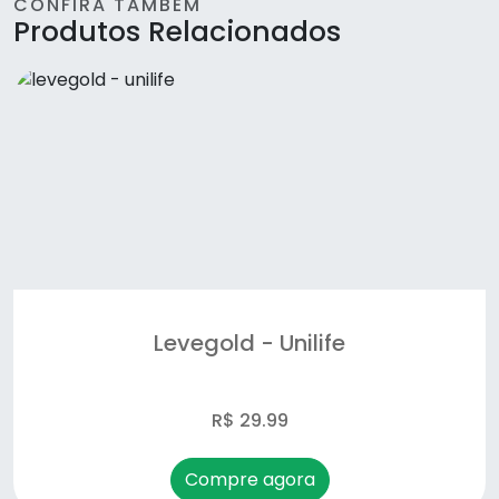
Long jack - Sunfood
CONFIRA TAMBÉM
Produtos Relacionados
NAC - Sunfood
óleo de abacate - promel
Óleo de coco - Promel
Óleo de linhaça- malta/duom
Osteo regenere- flex - Unilife
Probiotic10 - Sunfood
Levegold - Unilife
Spirulina - Sunfood
super digestive enzymes - Sunfood
R$ 29.99
Termo Active- Sunfood
Compre agora