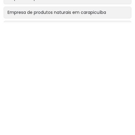
Empresa de produtos naturais em carapicuíba
Empresa de produtos naturais em cotia
Empresa de produtos naturais em osasco
Empresa de produtos naturais perto de mim
Fornecedor de chá rinsbel
Fornecedor de chá sonibel
Fornecedor de chás e ervas naturais
Loja de chás naturais
Loja de ervas medicinais