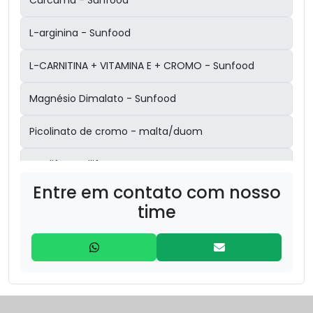
Curcuma - Sunfood
L-arginina - Sunfood
L-CARNITINA + VITAMINA E + CROMO - Sunfood
Magnésio Dimalato - Sunfood
Picolinato de cromo - malta/duom
Proslife - unilife
Entre em contato com nosso
Psylium - Sunfood
time
3 magnésios inositol- malta/duom
:ÁCIDO HIALURÔNICO + COLÁGENO TIPO 2 - Sunfood
Ashwagandha - Reavita