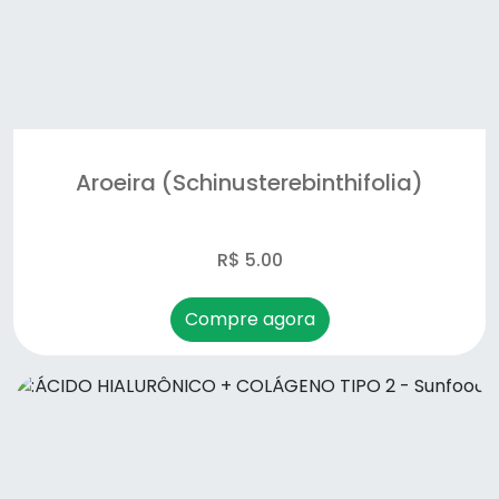
Óleo de linhaça- malta/duom
Osteo regenere- flex - Unilife
Probiotic10 - Sunfood
Aroeira (Schinusterebinthifolia)
Spirulina - Sunfood
super digestive enzymes - Sunfood
R$ 5.00
Termo Active- Sunfood
Compre agora