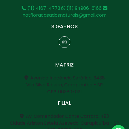
(11) 4167-4773
(11) 94906-6166
natfloracasadosnaturais@gmail.com
SIGA-NOS
MATRIZ
Avenida Inocêncio Seráfico, 3438
Vila Silva Ribeiro, Carapicuíba - SP
CEP: 06380-021
FILIAL
Av. Comendador Dante Carraro, 493
Cidade Ariston Estela Azevedo, Carapicuíba - SP