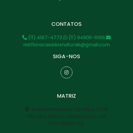
CONTATOS
(11) 4167-4773
(11) 94906-6166
natfloracasadosnaturais@gmail.com
SIGA-NOS
MATRIZ
Avenida Inocêncio Seráfico, 3438
Vila Silva Ribeiro, Carapicuíba - SP
CEP: 06380-021