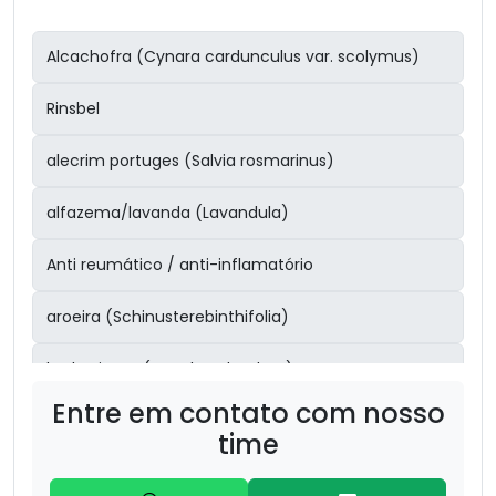
Alcachofra (Cynara cardunculus var. scolymus)
Rinsbel
alecrim portuges (Salvia rosmarinus)
alfazema/lavanda (Lavandula)
Anti reumático / anti-inflamatório
aroeira (Schinusterebinthifolia)
barbatimão (Stryphnodendron)
Entre em contato com nosso
Boldo (Peumus boldus) – 30g
time
bronquite/sinusite