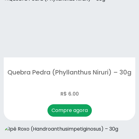
Funcho (Foeniculum vulgare) – 50g
Ginkgo Biloba (Ginkgo biloba) – 30g
Graviola (Annona muricata) – 30g
Guaco (Mikania glomerata) – 30g
Hibisco (Hibiscus sabdariffa) – 30g
Quebra Pedra (Phyllanthus Niruri) – 30g
Hortelã (Mentha piperita) – 30g
R$ 6.00
Ipê Roxo (Handroanthusimpetiginosus) – 30g
Louro (Laurus nobilis) – 20g
Compre agora
Maracujá – folha (Passiflora incarnata) – 30g
Melão de São Caetano (Momordica charantia) –