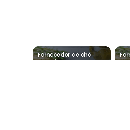
Fornecedor de chá
For
para rins em
par
carapicuíba
car
Regiões onde a NatFlo
Região Central
Zona Norte