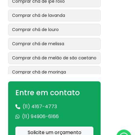
Comprar chá de ipê roxo
Comprar chá de lavanda
Comprar chá de louro
Comprar chá de melissa
Comprar chá de melão de são caetano
Comprar chá de moringa
Comprar chá de mulungu
Entre em contato
Comprar chá de ora pro nóbis
(11) 4167-4773
Comprar chá de pata de vaca
(11) 94906-6166
Comprar chá de pau tenente
Solicite um orçamento