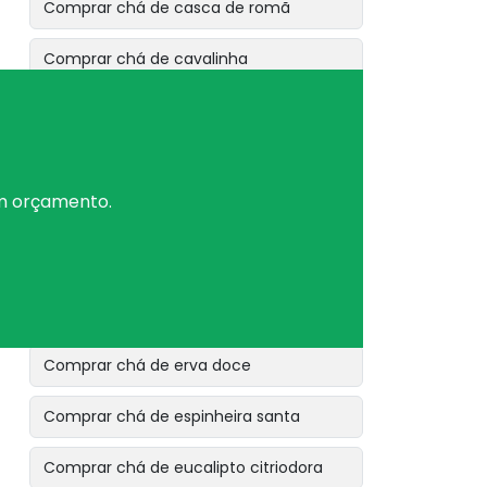
Comprar chá de casca de romã
Comprar chá de cavalinha
Comprar chá de dente de leão
Comprar chá de erva baleeira
um orçamento.
Comprar chá de erva cidreira
Comprar chá de erva de bicho
Comprar chá de erva de são joão
Comprar chá de erva doce
Comprar chá de espinheira santa
Comprar chá de eucalipto citriodora