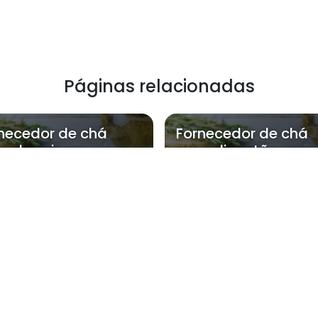
Páginas relacionadas
necedor de chá
Fornecedor de chá
a dormir em
para digestão em
apicuíba
carapicuíba
ra atende Fornecedor de chá para si
Zona Oeste
Zona Sul
Zona Leste
Gra