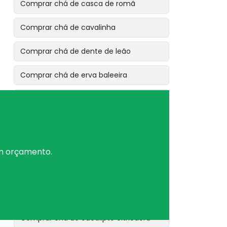
Comprar chá de casca de romã
Comprar chá de cavalinha
Comprar chá de dente de leão
Comprar chá de erva baleeira
Comprar chá de erva cidreira
Comprar chá de erva de bicho
Comprar chá de erva de são joão
um orçamento.
Comprar chá de erva doce
Comprar chá de espinheira santa
Comprar chá de eucalipto citriodora