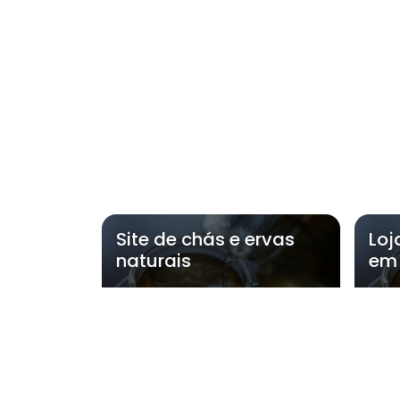
Site de chás e ervas
Loj
naturais
em 
Regiões onde a 