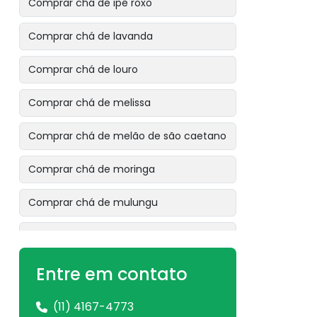
Comprar chá de ipê roxo
Comprar chá de lavanda
Comprar chá de louro
Comprar chá de melissa
Comprar chá de melão de são caetano
Comprar chá de moringa
Comprar chá de mulungu
Comprar chá de ora pro nóbis
Comprar chá de pata de vaca
Entre em contato
Comprar chá de pau tenente
(11) 4167-4773