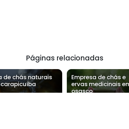
Páginas relacionadas
a de chás naturais
Empresa de chás e
carapicuíba
ervas medicinais e
osasco
NatFlora atende Fornecedor de chás e