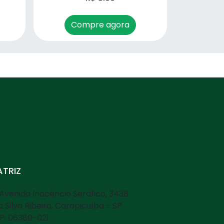
Compre agora
TRIZ
Avenida Inocêncio Seráfico, 3438
la Silva Ribeiro, Carapicuíba - SP
P: 06380-021