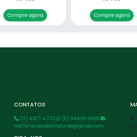
Compre agora
Compre agora
CONTATOS
MA
(11) 4167-4773
(11) 94906-6166
natfloracasadosnaturais@gmail.com
Vi
CE