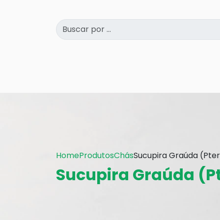
Home
Produtos
Chás
Sucupira Graúda (Pte
Sucupira Graúda (P