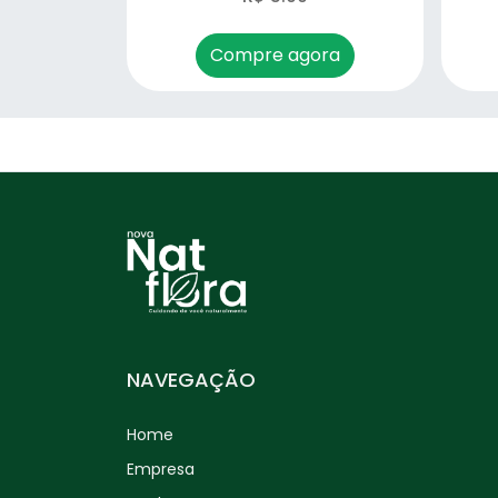
Erva Doce (Pimpinella
anisum) – 50g
Compre agora
Espinheira Santa
(Maytenusilicifolia) – 30g
Eucalipto Citriodora
(Eucalyptus citriodora) –
30g
Eucalipto Glóbulos
(Eucalyptus globulus) – 30g
Funcho (Foeniculum
vulgare) – 50g
NAVEGAÇÃO
Ginkgo Biloba (Ginkgo
biloba) – 30g
Home
Empresa
Graviola (Annona muricata)