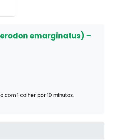
terodon emarginatus) –
ro com 1 colher por 10 minutos.