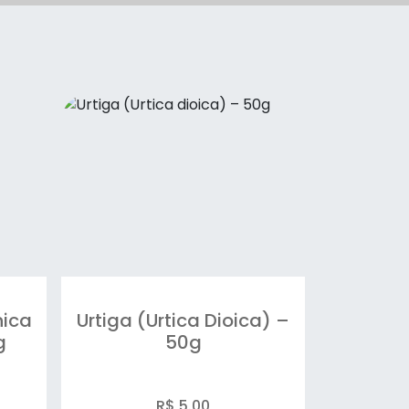
ica
Urtiga (Urtica Dioica) –
g
50g
R$ 5.00