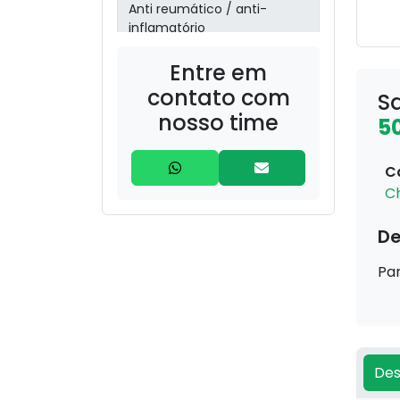
Anti reumático / anti-
inflamatório
Entre em
aroeira
(Schinusterebinthifolia)
contato com
S
nosso time
5
barbatimão
(Stryphnodendron)
C
Boldo (Peumus boldus) –
C
30g
De
bronquite/sinusite
Par
Cabelo de Milho (Zea mays
– estilos) – 20g
Camomila (Matricaria
Des
chamomilla) – 30g