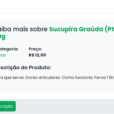
aiba mais sobre
Sucupira Graúda (P
0g
ategoria:
Preço:
hás
R$ 12,00
scrição do Produto:
a que serve: Dores articulares. Como funciona: Ferva 1 lit
crição