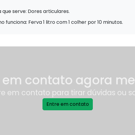
 que serve: Dores articulares.
 funciona: Ferva 1 litro com 1 colher por 10 minutos.
e em contato agora m
re em contato para tirar dúvidas ou s
Entre em contato