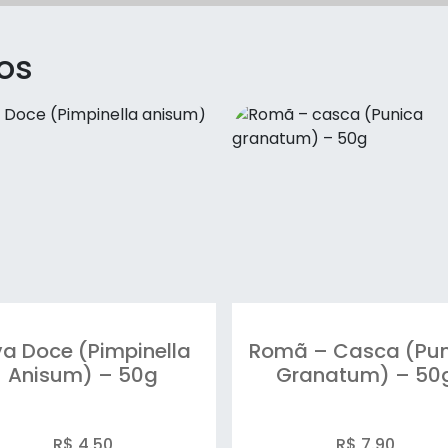
os
va Doce (Pimpinella
Romã – Casca (Pun
Anisum) – 50g
Granatum) – 50
R$ 4.50
R$ 7.90