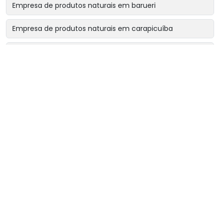
Empresa de produtos naturais em barueri
Empresa de produtos naturais em carapicuíba
Empresa de produtos naturais em cotia
Empresa de produtos naturais em osasco
Empresa de produtos naturais perto de mim
Fornecedor de chá rinsbel
Fornecedor de chá sonibel
Fornecedor de chás e ervas naturais
Loja de chás naturais
Loja de ervas medicinais