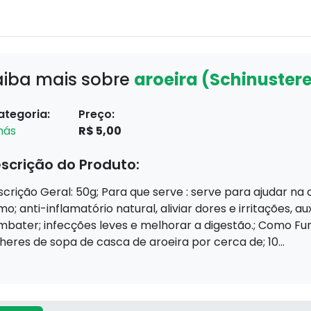
aiba mais sobre
aroeira (Schinustere
ategoria:
Preço:
hás
R$ 5,00
scrição do Produto:
crição Geral: 50g; Para que serve : serve para ajudar na c
o; anti-inflamatório natural, aliviar dores e irritações, au
bater; infecções leves e melhorar a digestão.; Como Func
heres de sopa de casca de aroeira por cerca de; 10...