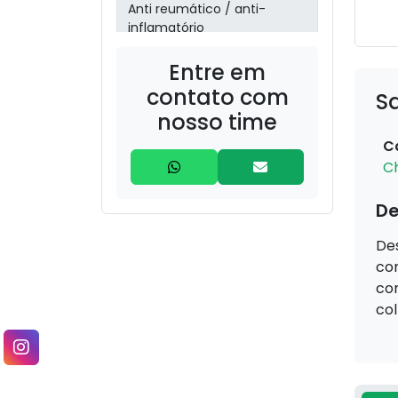
Anti reumático / anti-
inflamatório
Entre em
aroeira
(Schinusterebinthifolia)
contato com
S
nosso time
barbatimão
C
(Stryphnodendron)
C
Boldo (Peumus boldus) –
De
30g
Des
bronquite/sinusite
com
com
Cabelo de Milho (Zea mays
col
– estilos) – 20g
Camomila (Matricaria
chamomilla) – 30g