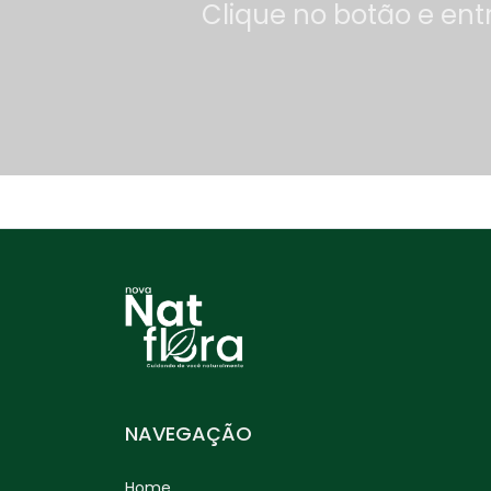
Clique no botão e ent
Dente de Leão (Taraxacum
officinale) – 30g
Diabetil
Erva Baleeira (Cordia
verbenacea) – 30g
Erva Cidreira / Melissa
(Melissa officinalis) – 30g
Erva de Bicho (Polygonum
punctatum) – 30g
Erva de São João
(Hypericum perforatum) –
NAVEGAÇÃO
30g
Home