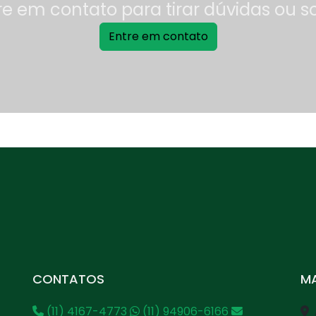
re em contato para tirar dúvidas ou s
Entre em contato
CONTATOS
MA
(11) 4167-4773
(11) 94906-6166