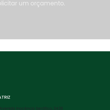
olicitar um orçamento.
TRIZ
Avenida Inocêncio Seráfico, 3438