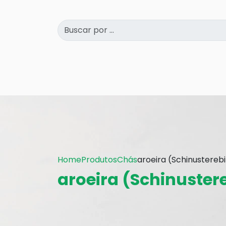
Home
Produtos
Chás
aroeira (Schinusterebi
aroeira (Schinustere