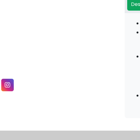
Dolomita D - unilife
Des
Feno Grego - Sunfood
Inositol - Sunfood
L-taurina - Sunfood
levegold - unilife
Long jack - Sunfood
NAC - Sunfood
óleo de abacate - promel
Óleo de coco - Promel
Óleo de linhaça-
malta/duom