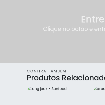
Osteo regenere- flex -
Entr
Unilife
Probiotic10 - Sunfood
Clique no botão e ent
Spirulina - Sunfood
super digestive enzymes -
Sunfood
Termo Active- Sunfood
CONFIRA TAMBÉM
Produtos Relacionad