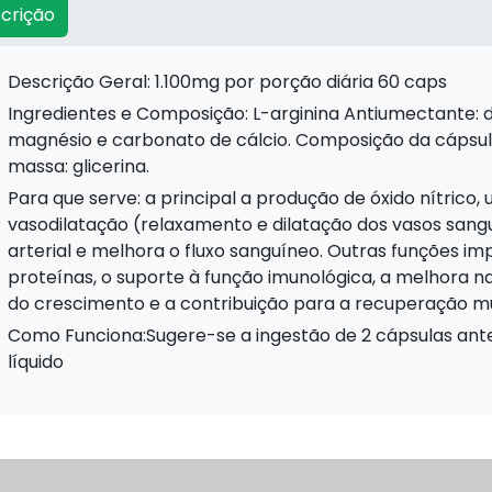
crição
Descrição Geral: 1.100mg por porção diária 60 caps
Ingredientes e Composição: L-arginina Antiumectante: dióxido de silício coloidal, estearato de
magnésio e carbonato de cálcio. Composição da cápsula:
massa: glicerina.
Para que serve: a principal a produção de óxido nítrico, uma molécula essencial para a
vasodilatação (relaxamento e dilatação dos vasos sangu
arterial e melhora o fluxo sanguíneo. Outras funções im
proteínas, o suporte à função imunológica, a melhora n
do crescimento e a contribuição para a recuperação mu
Como Funciona:Sugere-se a ingestão de 2 cápsulas antes das principais refeições ingerir com
líquido