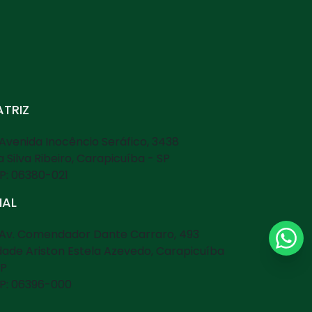
TRIZ
Avenida Inocêncio Seráfico, 3438
la Silva Ribeiro, Carapicuíba - SP
P: 06380-021
LIAL
Av. Comendador Dante Carraro, 493
dade Ariston Estela Azevedo, Carapicuíba
SP
P: 06396-000