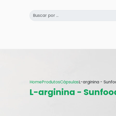
Home
Produtos
Cápsulas
L-arginina - Sunfo
L-arginina - Sunfoo