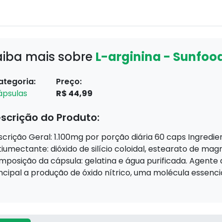
aiba mais sobre
L-arginina - Sunfoo
ategoria:
Preço:
ápsulas
R$ 44,99
scrição do Produto:
crição Geral: 1.100mg por porção diária 60 caps Ingredi
iumectante: dióxido de silício coloidal, estearato de mag
posição da cápsula: gelatina e água purificada. Agente d
ncipal a produção de óxido nítrico, uma molécula essenci