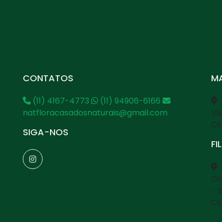
CONTATOS
MA
(11) 4167-4773
(11) 94906-6166
natfloracasadosnaturais@gmail.com
Vi
CE
SIGA-NOS
FI
Ci
- 
CE