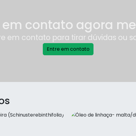
e em contato agora m
re em contato para tirar dúvidas ou s
Entre em contato
os