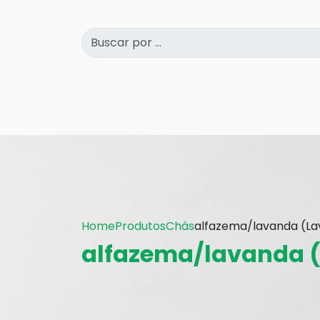
Home
Produtos
Chás
alfazema/lavanda (La
alfazema/lavanda 