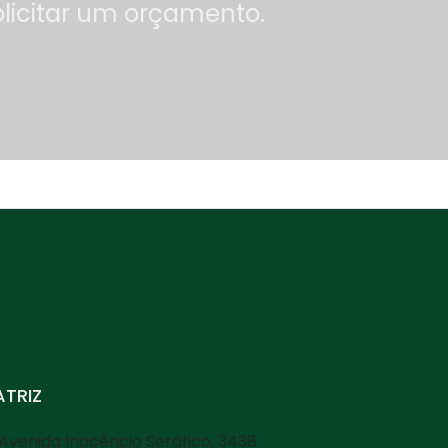
olicitar um orçamento.
TRIZ
Avenida Inocêncio Seráfico, 3438