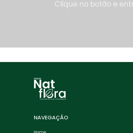
Clique no botão e ent
Dente de Leão (Taraxacum
officinale) – 30g
Diabetil
Erva Baleeira (Cordia
verbenacea) – 30g
Erva Cidreira / Melissa
(Melissa officinalis) – 30g
Erva de Bicho (Polygonum
punctatum) – 30g
Erva de São João
(Hypericum perforatum) –
NAVEGAÇÃO
30g
Home