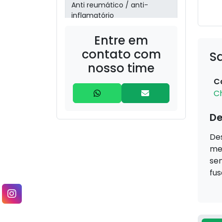
Anti reumático / anti-
inflamatório
Entre em
aroeira
(Schinusterebinthifolia)
contato com
S
nosso time
barbatimão
C
(Stryphnodendron)
C
Boldo (Peumus boldus) –
De
30g
Des
bronquite/sinusite
mel
sen
Cabelo de Milho (Zea mays
fus
– estilos) – 20g
Camomila (Matricaria
chamomilla) – 30g