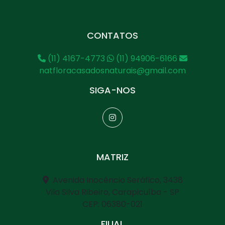
CONTATOS
(11) 4167-4773
(11) 94906-6166
natfloracasadosnaturais@gmail.com
SIGA-NOS
MATRIZ
Avenida Inocêncio Seráfico, 3438
Vila Silva Ribeiro, Carapicuíba - SP
CEP: 06380-021
FILIAL