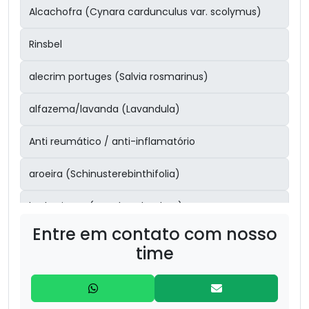
Alcachofra (Cynara cardunculus var. scolymus)
Rinsbel
alecrim portuges (Salvia rosmarinus)
alfazema/lavanda (Lavandula)
Anti reumático / anti-inflamatório
aroeira (Schinusterebinthifolia)
barbatimão (Stryphnodendron)
Entre em contato com nosso
Boldo (Peumus boldus) – 30g
time
bronquite/sinusite
Cabelo de Milho (Zea mays – estilos) – 20g