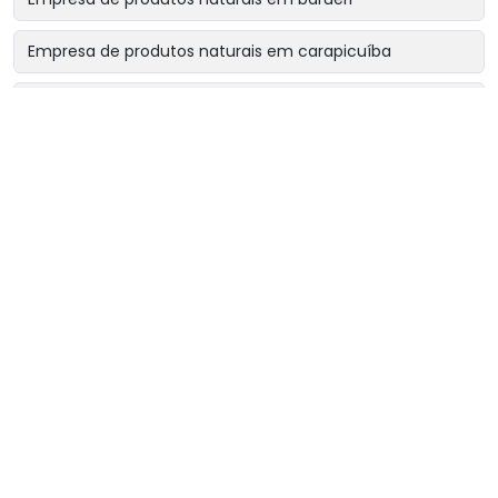
Empresa de produtos naturais em carapicuíba
Empresa de produtos naturais em cotia
Empresa de produtos naturais em osasco
Empresa de produtos naturais perto de mim
Fornecedor de chá rinsbel
Fornecedor de chá sonibel
Fornecedor de chás e ervas naturais
Loja de chás naturais
Loja de ervas medicinais