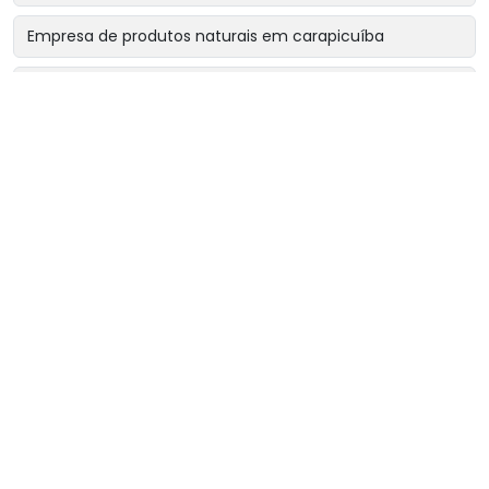
Empresa de produtos naturais em carapicuíba
Empresa de produtos naturais em cotia
Empresa de produtos naturais em osasco
Empresa de produtos naturais perto de mim
Fornecedor de chá rinsbel
Fornecedor de chá sonibel
Fornecedor de chás e ervas naturais
Loja de chás naturais
Loja de ervas medicinais