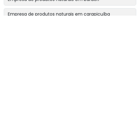
Empresa de produtos naturais em carapicuíba
Empresa de produtos naturais em cotia
Empresa de produtos naturais em osasco
Empresa de produtos naturais perto de mim
Fornecedor de chá rinsbel
Fornecedor de chá sonibel
Fornecedor de chás e ervas naturais
Loja de chás naturais
Loja de ervas medicinais