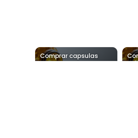
Comprar capsulas
Co
termo nac
spi
Regiões onde a 
Região Central
Zona Norte
Aclimação
Bela Vista