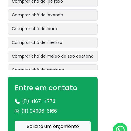
Comprar chá de ipê roxo
Comprar chá de lavanda
Comprar chá de louro
Comprar chá de melissa
Comprar chá de melão de são caetano
Comprar chá de moringa
Comprar chá de mulungu
Entre em contato
Comprar chá de ora pro nóbis
(11) 4167-4773
(11) 94906-6166
Comprar chá de pata de vaca
Comprar chá de pau tenente
Solicite um orçamento