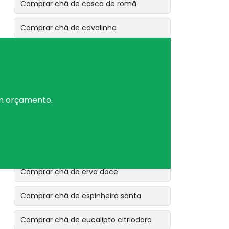
Comprar chá de casca de romã
Comprar chá de cavalinha
Comprar chá de dente de leão
Comprar chá de erva baleeira
um orçamento.
Comprar chá de erva cidreira
Comprar chá de erva de bicho
Comprar chá de erva de são joão
Comprar chá de erva doce
Comprar chá de espinheira santa
Comprar chá de eucalipto citriodora