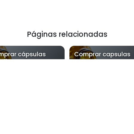
Páginas relacionadas
mprar cápsulas
Comprar capsulas
rulina
naturais
NatFlora atende Comprar capsulas 
Zona Oeste
Zona Sul
Zona Leste
Gra
Bom Retiro
Brás
Camb