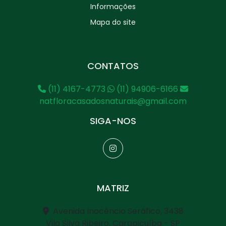
Informações
Mapa do site
CONTATOS
(11) 4167-4773
(11) 94906-6166
natfloracasadosnaturais@gmail.com
SIGA-NOS
MATRIZ
Avenida Inocêncio Seráfico, 3438
Vila Silva Ribeiro, Carapicuíba - SP