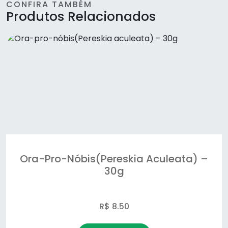
Long jack - Sunfood
CONFIRA TAMBÉM
Produtos Relacionados
NAC - Sunfood
óleo de abacate - promel
Óleo de coco - Promel
Óleo de linhaça- malta/duom
Osteo regenere- flex - Unilife
Probiotic10 - Sunfood
Ora-Pro-Nóbis(Pereskia Aculeata) –
30g
Spirulina - Sunfood
super digestive enzymes - Sunfood
R$ 8.50
Termo Active- Sunfood